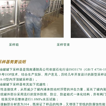
采样箱
采样管束
采样器简要说明
油罐罐下采样器是我南通朗高公司依据石化行业
ISO3170
（
GB/T 4756-1
参考
UOP
技术、结合生产实际、用户意见，历经几年开发设计的新型采样
A-II
型内浮顶罐采样器）。
油罐罐下采样器有其如下优越性：
柔性连接技术，从而减少了罐内液体扰动对浮臂的冲击力量，延长了罐内
系统罐外部分采用流行的室外防雨、防尘、防盗箱式一体化结构，所有阀
，组装完毕后整体进行
1.0MPa
水压试验；
料接触部分材质为
304
，既保证了样品的纯净，又增强了管线的防腐蚀性能