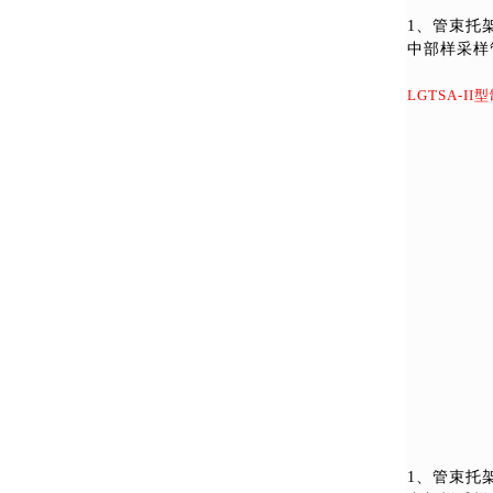
1
、管束托
中部样采样
LGTSA-II
型
1
、管束托