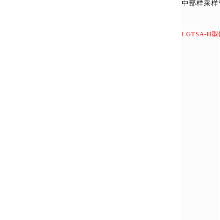
中部样采样
LGTSA-Ⅲ
型