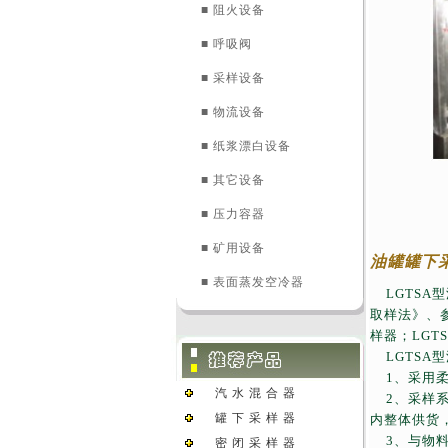
■ 阻火设备
■ 呼吸阀
■ 采样设备
■ 物流设备
■ 纸浆漂白设备
■ 其它设备
■ 压力容器
■ 矿用设备
油罐罐下
■ 表面蒸发空冷器
LGTSA
型
取样法》、
样器；
LGTS
LGTSA
型
1
、采用
汽 水 混 合 器
2
、采样
罐 下 采 样 器
内整体供货
3
、与物
密 闭 采 样 器