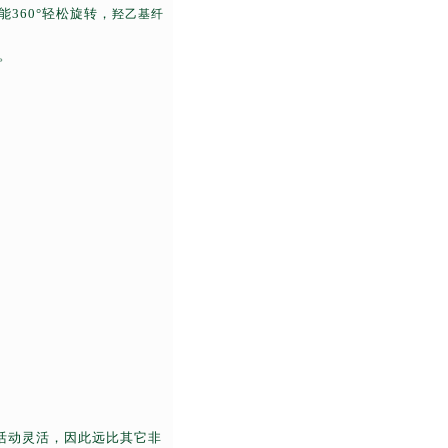
能
360
°轻松旋转，
羟乙基纤
。
活动灵活，因此远比其它非