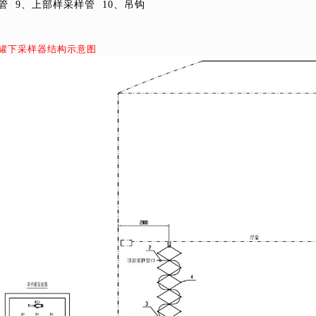
管
9
、上部样采样管
10
、吊钩
罐下采样器结构示意图