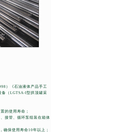
998
）《石油液体产品手工
设备（
LGTSA-I
型拱顶罐采
装置的使用寿命；
门、接管、循环泵组装在箱体
，确保使用寿命
10
年以上；