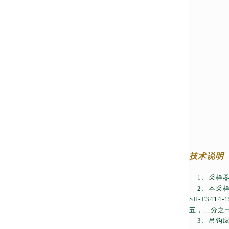
拱顶储
技术说明
1
、采样
2
、本采
SH-T3414-1
五，二分之
3
、吊钩