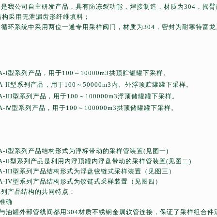
泵是我公司自主研发产品，具有防冻裂功能，焊接制造，材质为
304
，摇臂
结构采用无泄漏齿形纤维填料；
、循环系统中采用两位一通专用采样阀门，材质为
304
，密封为耐寒特富龙
-I
型系列产品，用于
100
～
10000m3
拱顶贮罐罐下采样。
-II
型系列产品，用于
100
～
50000m3
内、外浮顶贮罐罐下采样。
-III
型系列产品，用于
100
～
100000m3
浮顶储罐罐下采样。
A-
Ⅳ型系列产品，用于
100
～
100000m3
拱顶储罐罐下采样。
-I
型系列产品结构形式为浮标带动的采样管装置
(
见图一
)
-II
型系列产品是利用内浮顶罐内浮盘带动的采样管装置
(
见图二
)
-III
型系列产品结构形式为浮盘铰链式采样装置（见图三）
A-IV
型系列产品结构形式为铰链式采样装置（见图四）
系列产品结构的共同特点：
准确
与油罐外部管线间都用
304
材质不锈钢金属软管连接，保证了采样组合件