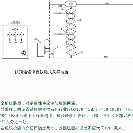
罐浮盘铰链式采样装置
器全部组装后，对易腐蚀件应涂防腐漆两遍。
样器采样点的设置系根据依据石化行业
ISO3170
（
GB/T 4756-1998
）《石
999
《轻质油罐下采样器选用、检验验收》设计，上部，中部和下部采样
一和六分之一处。
应在现场按罐内介质而确定尺寸，其圆弧圆心误差不应大于±
200
毫米。