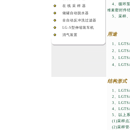
4
、循环
在 线 采 样 器
密封件
维素
储罐自动脱水器
5
、采样
全自动反冲洗过滤器
LG-S型伸缩装车机
用途
消气装置
1
、
LGTSA
2
、
LGTSA
3
、
LGTSA
4
、
LGTS
结构形式
1
、
LGTSA
2
、
LGTSA
3
、
LGTSA
4
、
LGTS
5
、以上
(1)
采样点
(2)
采样管